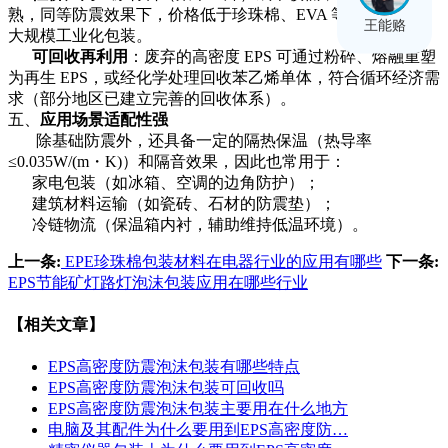
熟，同等防震效果下，价格低于珍珠棉、
EVA 等材料，适合
王能赂
大规模工业化包装。
可回收再利用
：废弃的高密度
EPS 可通过粉碎、熔融重塑
为再生 EPS，或经化学处理回收苯乙烯单体，符合循环经济需
求（部分地区已建立完善的回收体系）。
五、
应用场景适配性强
除基础防震外，还具备一定的隔热保温（热导率
≤0.035W/(m・K)）和隔音效果，因此也常用于：
家电包装（如冰箱、空调的边角防护）；
建筑材料运输（如瓷砖、石材的防震垫）；
冷链物流（保温箱内衬，辅助维持低温环境）。
上一条:
EPE珍珠棉包装材料在电器行业的应用有哪些
下一条:
EPS节能矿灯路灯泡沫包装应用在哪些行业
【相关文章】
EPS高密度防震泡沫包装有哪些特点
EPS高密度防震泡沫包装可回收吗
EPS高密度防震泡沫包装主要用在什么地方
电脑及其配件为什么要用到EPS高密度防…