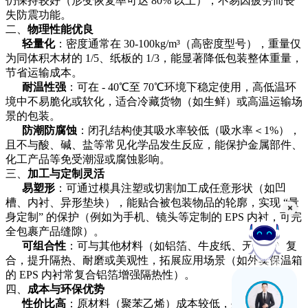
仍保持较好（形变恢复率可达
80% 以上），不易因疲劳而丧
失防震功能。
二、
物理性能优良
轻量化
：密度通常在
30-100kg/m³（高密度型号），重量仅
为同体积木材的 1/5、纸板的 1/3，能显著降低包装整体重量，
节省运输成本。
耐温性强
：可在
- 40℃至 70℃环境下稳定使用，高低温环
境中不易脆化或软化，适合冷藏货物（如生鲜）或高温运输场
景的包装。
防潮防腐蚀
：闭孔结构使其吸水率较
低（吸水率＜
1%），
且不与酸、碱、盐等常见化学品发生反应，能保护金属部件、
化工产品等免受潮湿或腐蚀影响。
三、
加工与定制灵活
易塑形
：可通过模具注塑或切割加工成任意形状（如凹
槽、内衬、异形垫块），能贴合被包装物品的轮廓，实现
“量
身定制” 的保护（例如为手机、镜头等定制的 EPS 内衬，可完
全包裹产品缝隙）。
可组合性
：可与其他材料（如铝箔、牛皮纸、无纺布）复
合，提升隔热、耐磨或美观性，拓展应用场景（如外卖保温箱
在线客服
的
EPS 内衬常复合铝箔增强隔热性）。
四、
成本与环保优势
性价比高
：原材料（聚苯乙烯）成本较低，生产工艺成