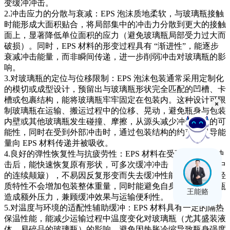
变缓冲冲击。
2.冲击应力的分散与衰减：EPS 泡沫质地柔软，与玻璃瓶接触
时能形成大面积贴合，将局部集中的冲击力分散到更大的接触
面上，显著降低单位面积的应力（避免玻璃瓶局部受力过大而
破损）。同时，EPS 材料的形变过程具有 “渐进性”，能逐步
衰减冲击能量，而非瞬间传递，进一步削弱冲击对玻璃瓶的影
响。
3.对玻璃瓶的定位与位移限制：EPS 泡沫包装通常采用定制化
的模切或成型设计，预留出与玻璃瓶形状完全匹配的凹槽、卡
槽或包裹结构，能将玻璃瓶牢牢固定在包装内。这种设计可限
制玻璃瓶在运输、搬运过程中的位移、晃动，避免瓶身与包装
内壁或其他玻璃瓶发生碰撞、摩擦，从源头减少冲击产生的可
能性，同时在受到外部冲击时，通过包装结构的约束，引导能
量向 EPS 材料传递并被吸收。
在线客服
4.良好的弹性恢复性与抗疲劳性：EPS 材料在受到中等强度冲
击后，能快速恢复原有形状，可多次缓冲冲击（如运输过程中
的连续颠簸），不易因反复形变而失去缓冲性能。此外，其轻
质特性不会增加包装整体重量，同时能避免自身重量对玻璃瓶
王能赂
造成额外压力，兼顾缓冲效果与运输便利性。
5.对温度与环境的适配性辅助缓冲：EPS 材料具有一定的隔热
保温性能，能减少运输过程中温度变化对玻璃瓶（尤其盛装液
体、易碎品的玻璃瓶）的影响，避免因热胀冷缩导致瓶身强度