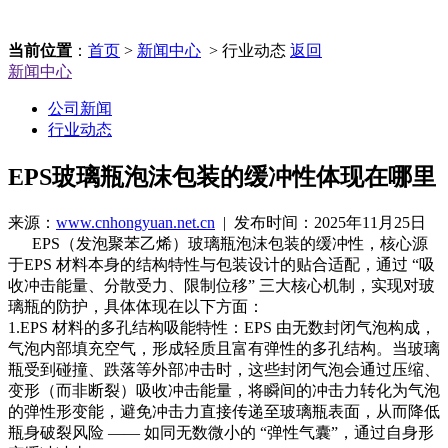
当前位置
：
首页
>
新闻中心
> 行业动态
返回
新闻中心
公司新闻
行业动态
EPS玻璃瓶泡沫包装的缓冲性体现在哪里
来源：
www.cnhongyuan.net.cn
| 发布时间：2025年11月25日
EPS（发泡聚苯乙烯）玻璃瓶泡沫包装的缓冲性，核心源
于EPS 材料本身的结构特性与包装设计的贴合适配，通过 “吸
收冲击能量、分散受力、限制位移” 三大核心机制，实现对玻
璃瓶的防护，具体体现在以下方面：
1.EPS 材料的多孔结构吸能特性：EPS 由无数封闭气泡构成，
气泡内部填充空气，形成轻质且富有弹性的多孔结构。当玻璃
瓶受到碰撞、跌落等外部冲击时，这些封闭气泡会通过压缩、
变形（而非断裂）吸收冲击能量，将瞬间的冲击力转化为气泡
的弹性形变能，避免冲击力直接传递至玻璃瓶表面，从而降低
瓶身破裂风险 —— 如同无数微小的 “弹性气囊”，通过自身形