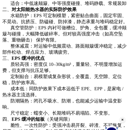
适合：中低速颠簸、中等强度碰撞、堆码静载、常规装卸
二、
对太阳能热水器的实际防护效果
水箱防护：EPS 可定制模塑，紧密贴合曲面，固定牢固、
不晃动。抗挤压、防磕碰、防掉漆，静态承重与堆码稳定好。
真空管防护：EPS 内衬可做槽位、护角、全包覆，缓冲颠
簸与碰撞，大幅降低破碎率。但对较高
强度冲击（如高空坠
落、重物砸击）
保护有限。
整体减震：对运输中低频震动、路面颠簸缓冲稳定，减少
部件松动、焊点应力、玻璃疲劳。
三、
EPS 缓冲的优点
质轻高强：密度仅 10–30kg/m³，重量轻、不明显增加运
费，但支撑与抗压足够。
定制贴合：易模塑成复杂形状，全覆盖、无空隙、定位
稳，防护效率高。
成本低：同防护效果下成本远低于 EPE、EPP，是家电 /
热水器主流选择。
防潮隔热：闭孔不吸水、防潮，也能减少运输中温变影
响。
尺寸稳定：蠕变小、长期堆码不易塌陷、不变形。
四、
EPS 缓冲的短板
（关键局限）
脆性、一次性防护：受强冲击易开裂、碎渣、不可恢复，