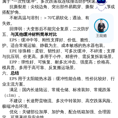
属于 “一次性缓冲”。多次跌落或连续撞击防护快速失效。
抗撕裂差：尖锐边角、突出部件易戳穿、撕裂，需加厚或
在线客服
搭配护角。
不耐高温与溶剂：＞70℃易软化；遇油、有机溶剂溶胀、
失效。
回弹弱：大变形后不能完全复原，二次防护差。
五、
与其他缓冲材料简单对比
王能赂
EPS：缓冲中等、刚性支撑好、价低、脆性、一次性防
护。适合常规运输、静载为主、成本敏感的热水器包装。
EPE 珍珠棉：柔软、韧性好、可多次缓冲、不碎渣；支撑
与抗压弱、价更高。多用于小件、精密件、需反复拆装场景。
EPP：弹性好、可恢复、耐多次冲击、强度高；价格高、
模具贵。多用于高可靠、反复搬运场景。
六、
总结
EPS 用于太阳能热水器：缓冲性能合格、性价比较好、行
业主流方案。
满足：国内长途陆运、常规仓储、标准装卸、常规跌落
（≤1m）。
不建议：长途野蛮物流、多次中转装卸、高空跌落风险、
极端冲击环境。
优化：关键部位加厚、加护角、配合纸箱加强、合理固
定，可显著提升安全性。