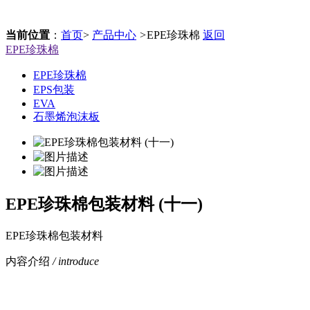
当前位置
：
首页
>
产品中心
>
EPE珍珠棉
返回
EPE珍珠棉
EPE珍珠棉
EPS包装
EVA
石墨烯泡沫板
EPE珍珠棉包装材料 (十一)
EPE珍珠棉包装材料
内容介绍
/ introduce