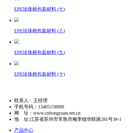
EPE珍珠棉包装材料 (七)
EPE珍珠棉包装材料 (八)
EPE珍珠棉包装材料 (九)
EPE珍珠棉包装材料 (十)
联系人：王经理
手机号码：13405158990
网 址：www.cnhongyuan.net.cn
地 址:江苏省苏州市常熟市梅李镇华联路281号3#-1
产品中心