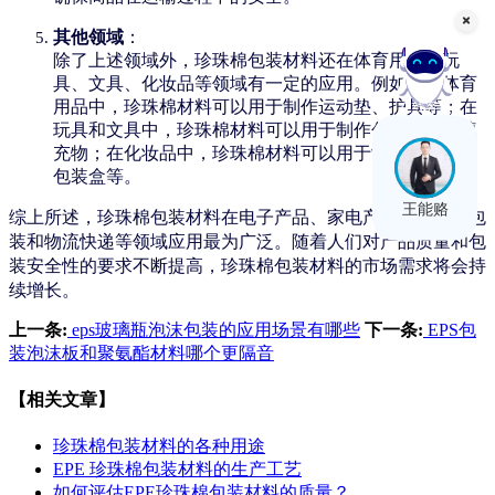
其他领域
：
除了上述领域外，珍珠棉包装材料还在体育用品、玩
具、文具、化妆品等领域有一定的应用。例如，在体育
用品中，珍珠棉材料可以用于制作运动垫、护具等；在
在线客服
玩具和文具中，珍珠棉材料可以用于制作包装内衬和填
充物；在化妆品中，珍珠棉材料可以用于制作防震垫和
包装盒等。
王能赂
综上所述，珍珠棉包装材料在电子产品、家电产品、易碎品包
装和物流快递等领域应用最为广泛。随着人们对产品质量和包
装安全性的要求不断提高，珍珠棉包装材料的市场需求将会持
续增长。
上一条:
eps玻璃瓶泡沫包装的应用场景有哪些
下一条:
EPS包
装泡沫板和聚氨酯材料哪个更隔音
【相关文章】
珍珠棉包装材料的各种用途
EPE 珍珠棉包装材料的生产工艺
如何评估EPE珍珠棉包装材料的质量？